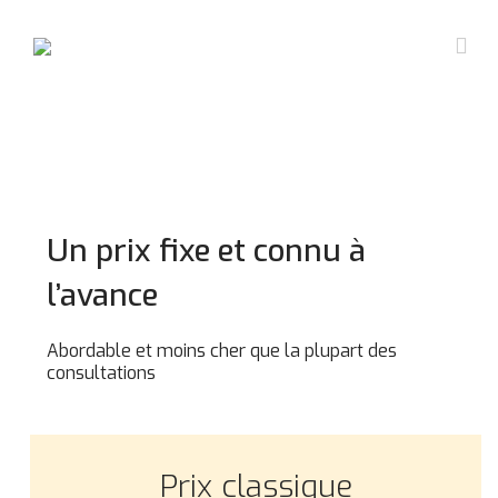
Skip
to
Togg
content
Navi
Accueil
Nos domaines
Un prix fixe et connu à
Questions fréquentes ?
Travail
l’avance
Abordable et moins cher que la plupart des
Nous contacter
Famille
consultations
Dossier de presse
Pénal
Prix classique