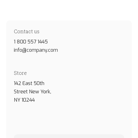
Contrat & Consommation
Routier
Contact us
1 800 557 1445
Société
info@company.com
Immobilier
Store
Santé
142 East 50th
Street New York,
NY 10244